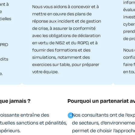
infor
ant à
Nous vous aidons à concevoir et à
évalue
e
mettre en œuvre des plans de
inves
ielles
réponse aux incident et de gestion
cyber
de crise, à assurer la conformité
prend
avec les obligations de déclaration
de pro
en vertu de NIS2 et du RGPD, et à
n PRD
fournir des formations et des
Nous 
simulations, notamment des
confi
udits
exercices sur table, pour préparer
faire 
votre équipe.
en tou
e.
que jamais ?
Pourquoi un partenariat 
roissante entraîne des
Nos consultants ont de l’ex
ntuelles sanctions et pénalités,
de secteurs, d’environnement
périeurs.
permet de choisir l’approch