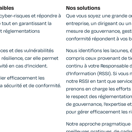
aibles
Nos solutions
s cyber-risques et répondre à
Que vous soyez une grande or
 tout en garantissant la
entreprise, un dirigeant ou un
et réglementations
mesure de gouvernance, gesti
conformité répondent à vos b
es et des vulnérabilités
Nous identifions les lacunes, 
a résilience, car elle permet
compris ceux provenant de ti
vité en cas d’incident.​
continu à votre Responsable 
d’Information (RSSI). Si vous 
rier efficacement les
notre RSSI en tant que service
a sécurité et de conformité.​
prenons en charge les efforts
le respect des réglementation
de gouvernance, l’expertise e
pour gérer efficacement les r
Notre approche pragmatique 
meilleures pratiques, de cadre