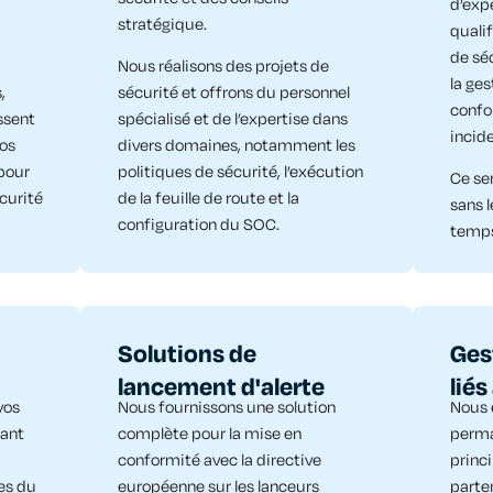
d’exp
stratégique.
quali
de séc
Nous réalisons des projets de
la ges
,
sécurité et offrons du personnel
confo
ssent
spécialisé et de l’expertise dans
incide
vos
divers domaines, notamment les
 pour
politiques de sécurité, l’exécution
Ce se
curité
de la feuille de route et la
sans l
configuration du SOC.
temps
Solutions de
Ges
lancement d'alerte​
liés
vos
Nous fournissons une solution
Nous 
lant
complète pour la mise en
perma
conformité avec la directive
princ
es du
européenne sur les lanceurs
parten