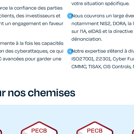
votre situation spécifique.
ce la confiance des parties
ients, des investisseurs et
Nous couvrons un large éven
nt un engagement en faveur
notamment NIS2, DORA, la loi
sur l’IA, eIDAS et la directi
dénonciation.
gmente à la fois les capacités
ion des cyberattaques, ce qui
Notre expertise s’étend à d
C avancées pour garder une
ISO27001, 22301, Cyber Fu
CMMC, TISAX, CIS Controls, 
ur nos chemises