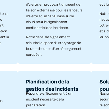
d’alerte, en proposant un agent de
et à l
liaison externalisé pour les lanceurs
itons
Notre
d’alerte et un canal basé sur le
de
risqu
cloud pour le signalement
ant
votre
confidentiel des incidents.
ation
et ai
ant la
Notre canal de signalement
leur c
e
sécurisé dispose d’un cryptage de
bout en bout et d’un hébergement
européen.
Planification de la
Sol
gestion des incidents
pou
Répondre efficacement à un
Nos so
incident nécessite de la
sécuri
ns
préparation.
raiso