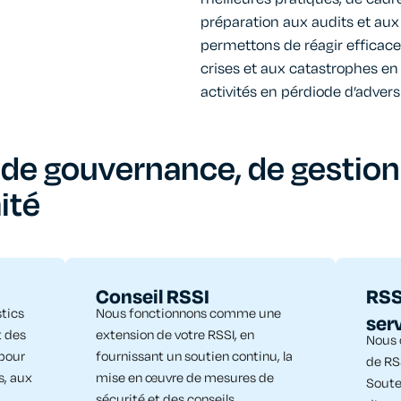
préparation aux audits et aux 
permettons de réagir efficac
crises et aux catastrophes en
activités en pérdiode d’adversi
 de gouvernance, de gestion
ité
Conseil RSSI
RSS
tics
Nous fonctionnons comme une
ser
t des
extension de votre RSSI, en
Nous 
 pour
fournissant un soutien continu, la
de RSS
s, aux
mise en œuvre de mesures de
Soute
sécurité et des conseils