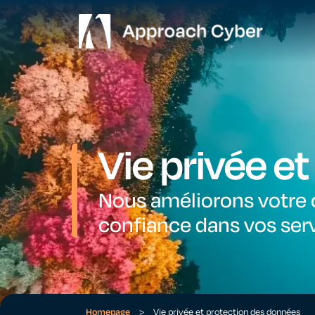
Vie privée e
Nous améliorons votre c
confiance dans vos serv
Homepage
>
Vie privée et protection des données