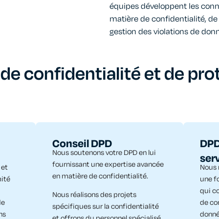
équipes développent les conn
matière de confidentialité, d
gestion des violations de don
de confidentialité et de pro
Conseil DPD
DPD
Nous soutenons votre DPD en lui
ser
fournissant une expertise avancée
 et
Nous 
en matière de confidentialité.
mité
une f
qui c
Nous réalisons des projets
de
de con
spécifiques sur la confidentialité
ns
donné
et offrons du personnel spécialisé