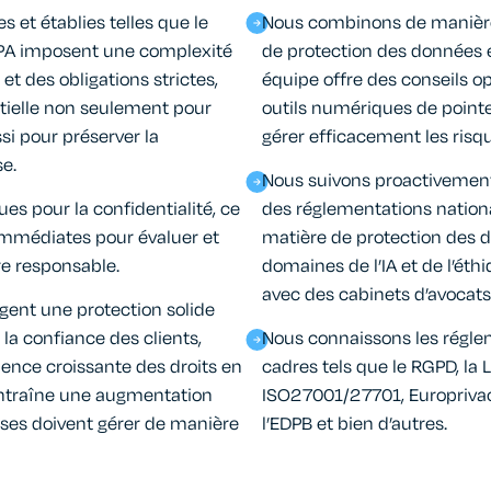
 et établies telles que le
Nous combinons de manièr
IPPA imposent une complexité
de protection des données e
t des obligations strictes,
équipe offre des conseils op
tielle non seulement pour
outils numériques de point
ssi pour préserver la
gérer efficacement les risque
e.
Nous suivons proactivement 
ques pour la confidentialité, ce
des réglementations nationa
immédiates pour évaluer et
matière de protection des 
e responsable.
domaines de l’IA et de l’éth
avec des cabinets d’avoca
igent une protection solide
la confiance des clients,
Nous connaissons les réglem
ience croissante des droits en
cadres tels que le RGPD, la L
entraîne une augmentation
ISO27001/27701, Europrivacy
ises doivent gérer de manière
l’EDPB et bien d’autres.