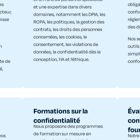
es
oblig
et une expertise dans divers
cteur,
conf
domaines, notamment les DPIA, les
uisse
régle
ROPA, les politiques, la gestion des
des d
contrats, les droits des personnes
concernées, les cookies, le
Nos s
consentement, les violations de
n
outil
données, la confidentialité dès la
simpli
conception, l’IA et l’éthique.
ute de
confo
é,
Formations sur la
Éva
confidentialité
con
Nous proposons des programmes
four
de formation sur mesure en
vos
Notre 