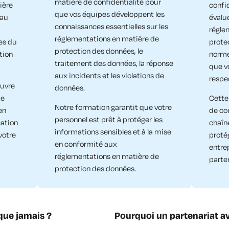
matière de confidentialité pour
ière
confi
que vos équipes développent les
 au
évalu
connaissances essentielles sur les
régle
réglementations en matière de
es du
prote
protection des données, le
tion
normes
traitement des données, la réponse
que v
aux incidents et les violations de
respe
uvre
données.
de
Cette
Notre formation garantit que votre
en
de co
personnel est prêt à protéger les
cation
chaîn
informations sensibles et à la mise
votre
proté
en conformité aux
entre
réglementations en matière de
parte
protection des données.​
que jamais ?
Pourquoi un partenariat a