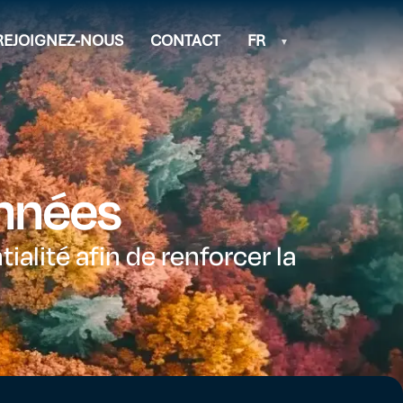
REJOIGNEZ-NOUS
CONTACT
FR
onnées
alité afin de renforcer la