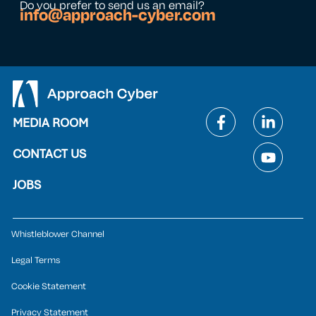
Do you prefer to send us an email?
info@approach-cyber.com
MEDIA ROOM
CONTACT US
JOBS
Whistleblower Channel
Legal Terms
Cookie Statement
Privacy Statement