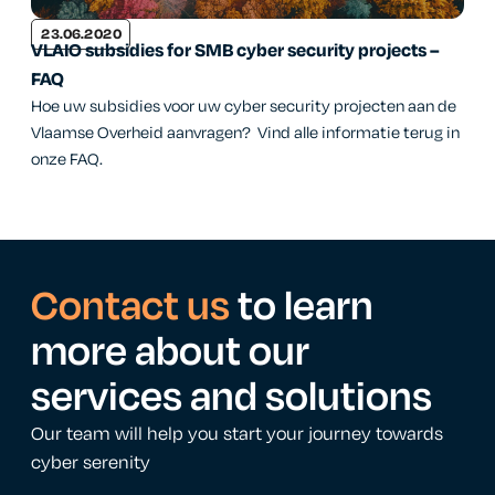
23.06.2020
VLAIO subsidies for SMB cyber security projects –
FAQ
Hoe uw subsidies voor uw cyber security projecten aan de
Vlaamse Overheid aanvragen? Vind alle informatie terug in
onze FAQ.
Contact us
to learn
more about our
services and solutions
Our team will help you start your journey towards
cyber serenity