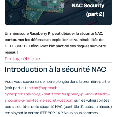
Un minuscule Raspberry Pi peut déjouer la sécurité NAC,
contourner les défenses et exploiter les vulnérabilités de
l’IEEE 802.1X. Découvrez l’impact de ces risques sur votre
réseau !
Piratage éthique
Introduction à la sécurité NAC
Vous vous souvenez de notre plongée dans la première partie
(voir partie 1
: https://approach-
cyber.primateknologikreatif.com/raspberry-pi-and-stealthy-
snooping-a-red-teams-secret-weapon)
sur les vulnérabilités
pas si secrètes de la sécurité NAC (contrôle d’accès au réseau)
employant la norme IEEE 802.1X ? Nous nous sommes