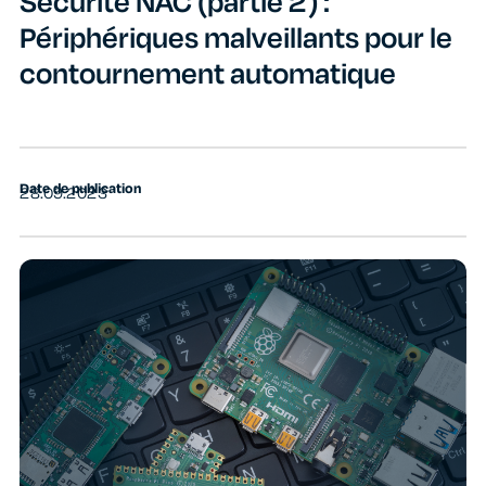
Sécurité NAC (partie 2) :
Périphériques malveillants pour le
contournement automatique
Date de publication
28.09.2023