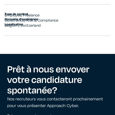
Type de contrat
Employee
,
Freelance
Domaine d'expérience
Governance, Risk & Compliance
Localisation
Belgium
,
Switzerland
Prêt à nous envoyer
votre
candidature
spontanée
?
Nos recruteurs vous contacteront prochainement
pour vous présenter Approach Cyber.