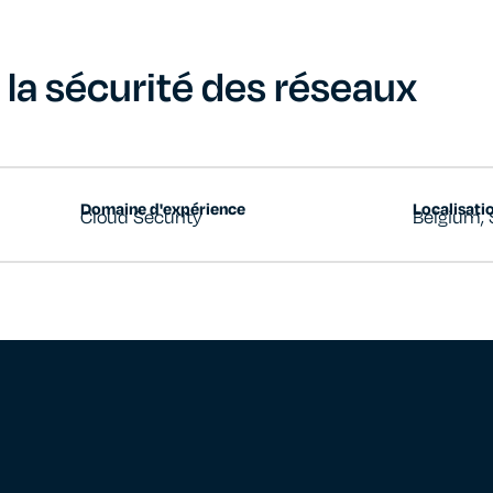
 la sécurité des réseaux
Domaine d'expérience
Localisati
Cloud Security
Belgium
,