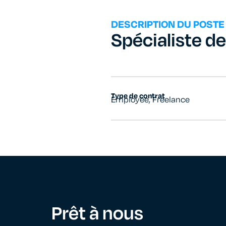
DESCRIPTION DU POSTE
Spécialiste de
Type de contrat
Employee
,
Freelance
Prêt à nous