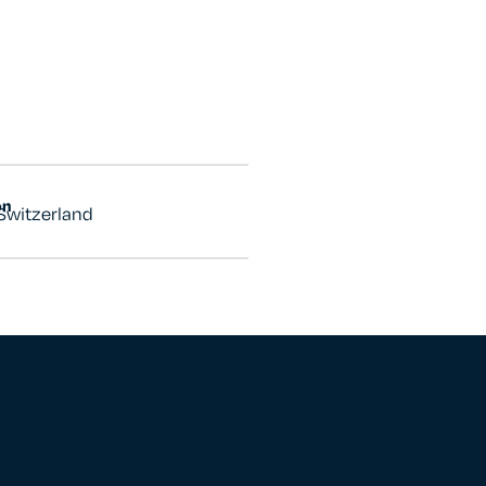
on
Switzerland