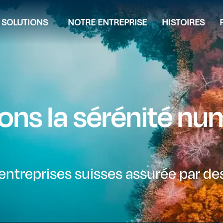
SOLUTIONS
NOTRE ENTREPRISE
HISTOIRES
ns la sérénité num
 entreprises suisses assurée par de