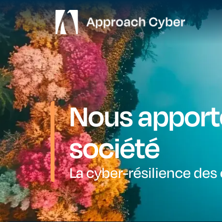
Nous apporto
société ​
La cyber-résilience des