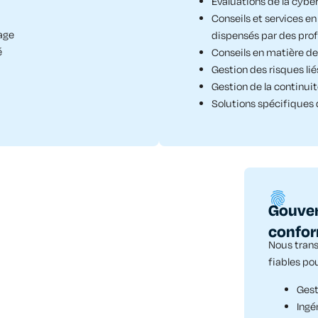
Évaluations de la cybe
Conseils et services e
age
dispensés par des prof
é
Conseils en matière de
Gestion des risques lié
Gestion de la continuit
Solutions spécifiques 
Gouver
confor
Nous tran
fiables
po
Gest
Ingé