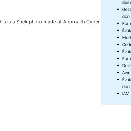
des 
Gest
don
Form
Éval
Modé
Code
Éval
Form
Déve
Avis
Éval
dans
IAM