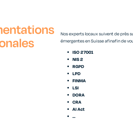
mentations
Nos experts locaux suivent de près
s
ionales
émergentes en Suisse
afin
afin de vo
ISO 27001
NIS 2
RGPD
LPD
FINMA
LSI
DORA
CRA
AI Act
…