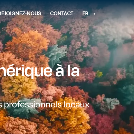
REJOIGNEZ-NOUS
CONTACT
FR
érique à la
s professionnels locaux