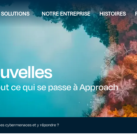
SOLUTIONS
NOTRE ENTREPRISE
HISTOIRES
uvelles
ut ce qui se passe à Approach
es cybermenaces et y répondre ?