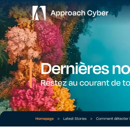
Dernières no
Restez au courant de to
Homepage
>
Latest Stories
>
Comment détecter l