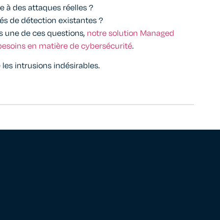
e à des attaques réelles ?
tés de détection existantes ?
s une de ces questions,
notre solution Managed
besoins en matière de cybersécurité
.
les intrusions indésirables.