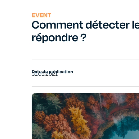
EVENT
Comment détecter le
répondre ?
Date de publication
31.05.2021