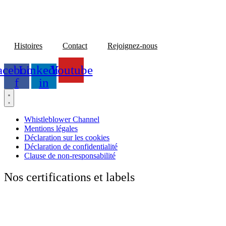
Histoires
Contact
Rejoignez-nous
acebook-
Linkedin-
Youtube
f
in
Whistleblower Channel
Mentions légales
Déclaration sur les cookies
Déclaration de confidentialité
Clause de non-responsabilité
Nos certifications et labels