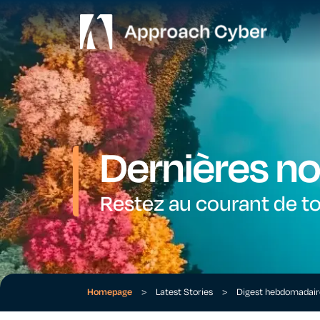
Dernières no
Restez au courant de to
Homepage
>
Latest Stories
>
Digest hebdomadai