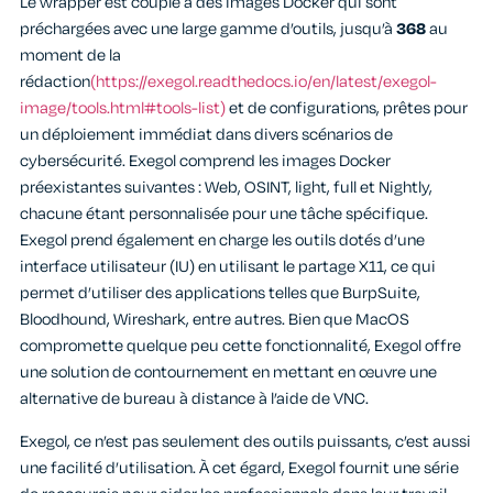
Le wrapper est couplé à des images Docker qui sont
préchargées avec une large gamme d’outils, jusqu’à
368
au
moment de la
rédaction
(https://exegol.readthedocs.io/en/latest/exegol-
image/tools.html#tools-list)
et de configurations, prêtes pour
un déploiement immédiat dans divers scénarios de
cybersécurité. Exegol comprend les images Docker
préexistantes suivantes : Web, OSINT, light, full et Nightly,
chacune étant personnalisée pour une tâche spécifique.
Exegol prend également en charge les outils dotés d’une
interface utilisateur (IU) en utilisant le partage X11, ce qui
permet d’utiliser des applications telles que BurpSuite,
Bloodhound, Wireshark, entre autres. Bien que MacOS
compromette quelque peu cette fonctionnalité, Exegol offre
une solution de contournement en mettant en œuvre une
alternative de bureau à distance à l’aide de VNC.
Exegol, ce n’est pas seulement des outils puissants, c’est aussi
une facilité d’utilisation. À cet égard, Exegol fournit une série