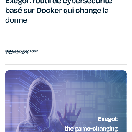
Exegol : l’outil de cybersécurité
basé sur Docker qui change la
donne
Date de publication
13.02.2024