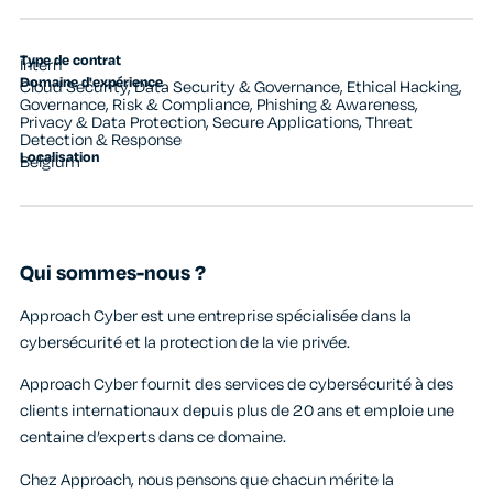
Type de contrat
Intern
Domaine d'expérience
Cloud Security
,
Data Security & Governance
,
Ethical Hacking
,
Governance, Risk & Compliance
,
Phishing & Awareness
,
Privacy & Data Protection
,
Secure Applications
,
Threat
Detection & Response
Localisation
Belgium
Qui sommes-nous ?
Approach Cyber est une entreprise spécialisée dans la
cybersécurité et la protection de la vie privée.
Approach Cyber fournit des services de cybersécurité à des
clients internationaux depuis plus de 20 ans et emploie une
centaine d’experts dans ce domaine.
Chez Approach, nous pensons que chacun mérite la