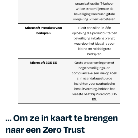
organisaties die IT-beheer
willen stroomlijnen en de
beveiliging van hun digitale
omgeving willen verbeteren.
Microsoft Premium voor
Biedt een alles-in-één
bedrijven
oplossing die productiviteit en
beveiliging in balans brengt,
waardoor het ideaal is voor
kleine tot middelgrote
bedrijven.
Microsoft 365 E5
Grote ondernemingen met
hoge beveiligings- en
compliance-eisen, die op zoek
zijn naar datagestuurde
inzichten voor strategische
besluitvorming, hebben het
meeste baat bij Microsoft 365
E5.
… Om ze in kaart te brengen
naar een Zero Trust