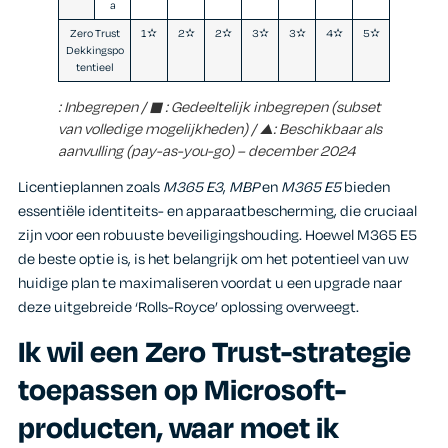
a
Zero Trust
1✫
2✫
2✫
3✫
3✫
4✫
5✫
Dekkingspo
tentieel
: Inbegrepen / ◼ : Gedeeltelijk inbegrepen (subset
van volledige mogelijkheden) / ▲: Beschikbaar als
aanvulling (pay-as-you-go) – december 2024
Licentieplannen zoals
M365 E3
,
MBP
en
M365 E5
bieden
essentiële identiteits- en apparaatbescherming, die cruciaal
zijn voor een robuuste beveiligingshouding. Hoewel M365 E5
de beste optie is, is het belangrijk om het potentieel van uw
huidige plan te maximaliseren voordat u een upgrade naar
deze uitgebreide ‘Rolls-Royce’ oplossing overweegt.
Ik wil een Zero Trust-strategie
toepassen op Microsoft-
producten, waar moet ik