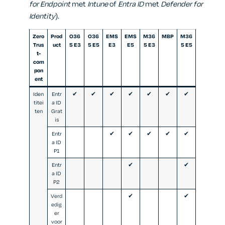
for Endpoint
met
Intune
of
Entra ID
met
Defender for
Identity
).
Zero
Prod
O36
O36
EMS
EMS
M36
MBP
M36
Trus
uct
5 E3
5 E5
E3
E5
5 E3
5 E5
t-
com
pon
ent
Iden
Entr
✔
✔
✔
✔
✔
✔
✔
titei
a ID
ten
Grat
is
Entr
✔
✔
✔
✔
✔
a ID
P1
Entr
✔
✔
a ID
P2
Verd
✔
✔
edig
er
voor