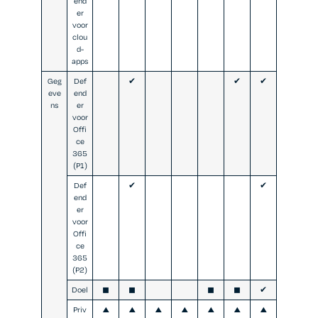
end
er
voor
clou
d-
apps
Geg
Def
✔
✔
✔
eve
end
ns
er
voor
Offi
ce
365
(P1)
Def
✔
✔
end
er
voor
Offi
ce
365
(P2)
Doel
◼
◼
◼
◼
✔
Priv
▲
▲
▲
▲
▲
▲
▲