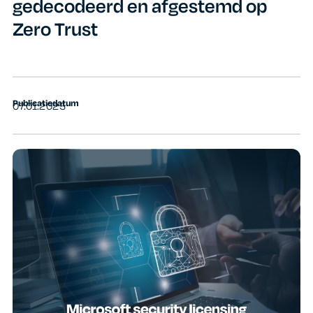
gedecodeerd en afgestemd op
Zero Trust
Publicatiedatum
07.01.2025