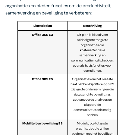
organisaties en bieden functies om de productiviteit,
samenwerking en beveiliging te verbeteren:
Licentieplan
Beschrijving
Office 365 E3
Dit plan is ideaal voor
middelgrote tot grote
organisaties die
kosteneffectieve
samenwerking en
communicatie nodig hebben,
evenals basisfuncties voor
compliance.
Office 365 E5
Organisaties die het meeste
baat hebben bij Office 365 E5
zijn grote ondernemingen die
datagerichte beveiliging,
geavanceerde analyses en
uitgebreide
communicatietools nodig
hebben.
Mobiliteit en beveiliging E3
Middelgrote tot grote
organisaties die willen
beginnen met het beveiligen