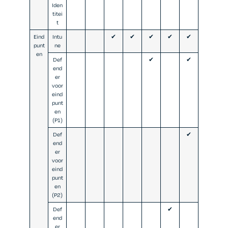
Iden
titei
t
Eind
Intu
✔
✔
✔
✔
✔
punt
ne
en
Def
✔
✔
end
er
voor
eind
punt
en
(P1)
Def
✔
end
er
voor
eind
punt
en
(P2)
Def
✔
end
er