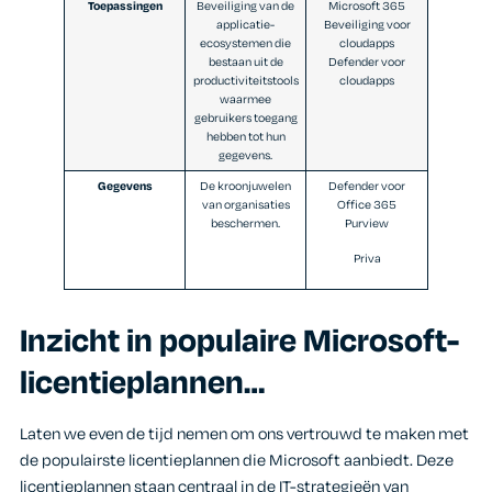
Toepassingen
Beveiliging van de
Microsoft 365
applicatie-
Beveiliging voor
ecosystemen die
cloudapps
bestaan uit de
Defender voor
productiviteitstools
cloudapps
waarmee
gebruikers toegang
hebben tot hun
gegevens.
Gegevens
De kroonjuwelen
Defender voor
van organisaties
Office 365
beschermen.
Purview
Priva
Inzicht in populaire Microsoft-
licentieplannen…
Laten we even de tijd nemen om ons vertrouwd te maken met
de populairste licentieplannen die Microsoft aanbiedt. Deze
licentieplannen staan centraal in de IT-strategieën van