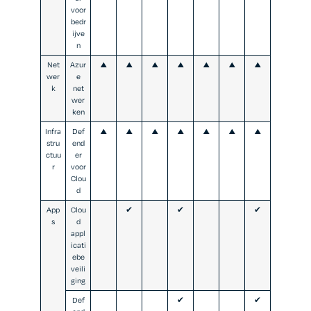
voor
bedr
ijve
n
Net
Azur
▲
▲
▲
▲
▲
▲
▲
wer
e
k
net
wer
ken
Infra
Def
▲
▲
▲
▲
▲
▲
▲
stru
end
ctuu
er
r
voor
Clou
d
App
Clou
✔
✔
✔
s
d
appl
icati
ebe
veili
ging
Def
✔
✔