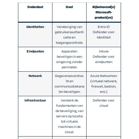
Onderdeel
Doel
Bijbehorend(e)
Microsoft-
product(en)
Identiteiten
Versteviging van
Entra ID
gebruikersauthenti
Defender voor
catie en
Identiteit
toegangscontrole.
Eindpunten
Apparaten
Intune
beveiligen in een
Defender voor
omgeving zonder
eindpunten
perimeter.
Netwerk
Gegevensoverdrac
Azure Netwerken
ht en
(virtueel netwerk,
communicatiekana
firewall, bastion,
len beveiligen.
enz.)
Infrastructuur
Versterk de
Defender voor
fundamenten van
cloud
de beveiliging, van
servers op locatie
tot virtuele
machines in de
cloud.