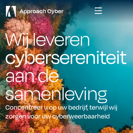
Wij leveren
cybersereniteit
aan de
samenleving
Concentreer u op uw bedrijf, terwijl wij
zorgen voor uw cyberweerbaarheid