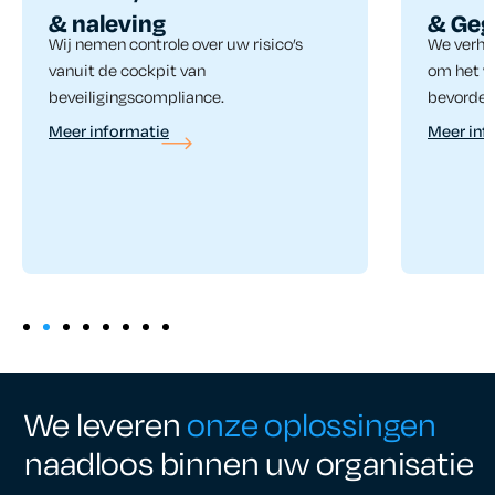
& naleving
& Geg
Wij nemen controle over uw risico’s
We verho
vanuit de cockpit van
om het v
beveiligingscompliance.
bevorder
Meer informatie
Meer inf
We leveren
onze oplossingen
naadloos binnen uw organisatie