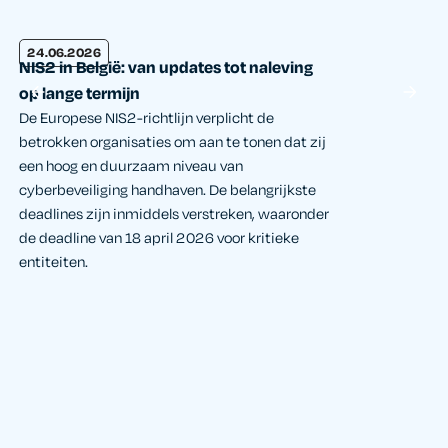
24.06.2026
17.06.2026
NIS2 in België: van updates tot naleving
Verder dan d
op lange termijn
medewerkers 
De Europese NIS2-richtlijn verplicht de
Tijdens een ex
betrokken organisaties om aan te tonen dat zij
door Approach
een hoog en duurzaam niveau van
KnowBe4, legde
cyberbeveiliging handhaven. De belangrijkste
waarom tradit
deadlines zijn inmiddels verstreken, waaronder
waakzaamheid o
de deadline van 18 april 2026 voor kritieke
falen en hoe o
entiteiten.
„Human Firewa