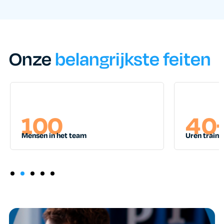
Onze
belangrijkste feiten
100
40+
Mensen in het team
Uren training