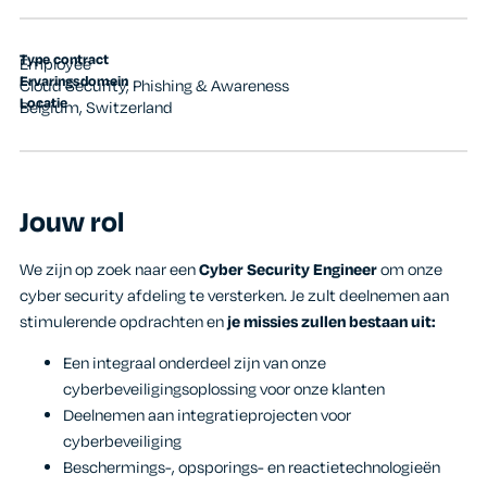
Type contract
Employee
Ervaringsdomein
Cloud Security
,
Phishing & Awareness
Locatie
Belgium
,
Switzerland
Jouw rol
We zijn op zoek naar een
Cyber Security Engineer
om onze
cyber security afdeling te versterken. Je zult deelnemen aan
stimulerende opdrachten en
je missies zullen bestaan uit:
Een integraal onderdeel zijn van onze
cyberbeveiligingsoplossing voor onze klanten
Deelnemen aan integratieprojecten voor
cyberbeveiliging
Beschermings-, opsporings- en reactietechnologieën