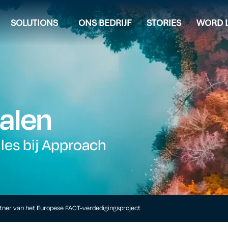
SOLUTIONS
ONS BEDRIJF
STORIES
WORD L
alen
lles bij Approach
tner van het Europese FACT-verdedigingsproject