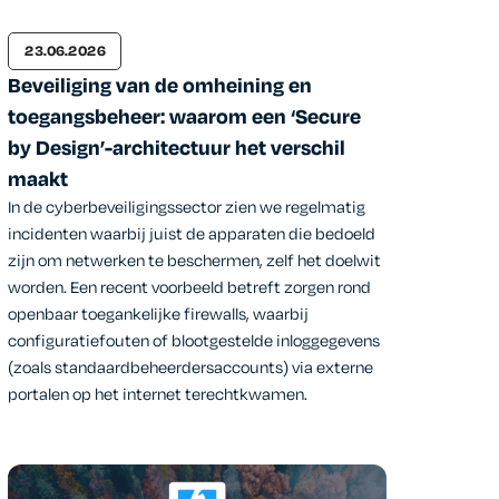
23.06.2026
Beveiliging van de omheining en
toegangsbeheer: waarom een ‘Secure
by Design’-architectuur het verschil
maakt
In de cyberbeveiligingssector zien we regelmatig
incidenten waarbij juist de apparaten die bedoeld
zijn om netwerken te beschermen, zelf het doelwit
worden. Een recent voorbeeld betreft zorgen rond
openbaar toegankelijke firewalls, waarbij
configuratiefouten of blootgestelde inloggegevens
(zoals standaardbeheerdersaccounts) via externe
portalen op het internet terechtkwamen.