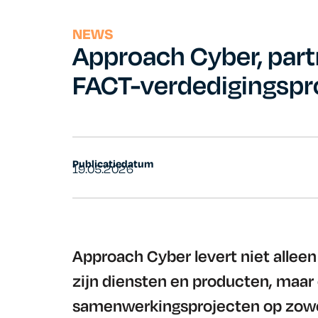
NEWS
Approach Cyber, part
FACT-verdedigingspr
Publicatiedatum
19.05.2026
Approach Cyber levert niet alleen 
zijn diensten en producten, maar 
samenwerkingsprojecten op zowel