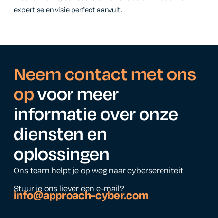
expertise en visie perfect aanvult.
Neem contact met ons
op
voor meer
informatie over onze
diensten en
oplossingen
Ons team helpt je op weg naar cybersereniteit
Stuur je ons liever een e-mail?
info@approach-cyber.com