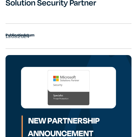
Solution Security Partner
Publicatiedatum
13.03.2024