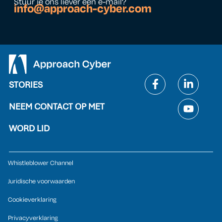
Stuur je ons liever een e-mail?
info@approach-cyber.com
STORIES
NEEM CONTACT OP MET
WORD LID
Whistleblower Channel
Juridische voorwaarden
Cookieverklaring
Privacyverklaring