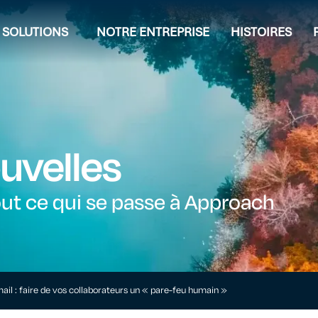
SOLUTIONS
NOTRE ENTREPRISE
HISTOIRES
uvelles
ut ce qui se passe à Approach
mail : faire de vos collaborateurs un « pare-feu humain »