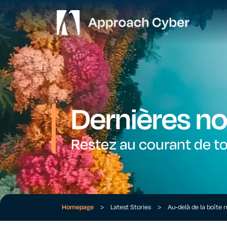
Dernières no
Restez au courant de to
Homepage
>
Latest Stories
>
Au-delà de la boîte 