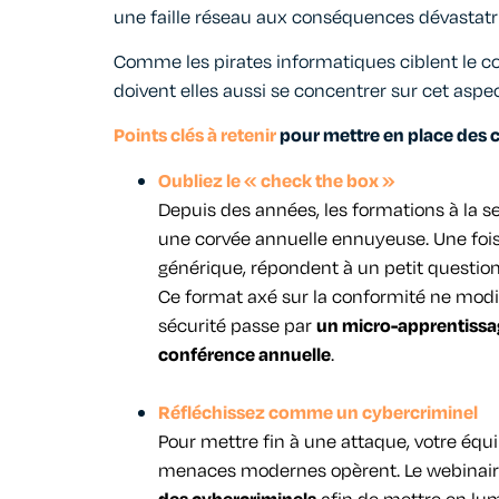
une faille réseau aux conséquences dévastatr
Comme les pirates informatiques ciblent le 
doivent elles aussi se concentrer sur cet aspec
Points clés à retenir
pour mettre en place des
Oubliez le « check the box
»
Depuis des années, les formations à la s
une corvée annuelle ennuyeuse. Une fois
générique, répondent à un petit questionna
C
e format axé sur la conformité ne modi
sécurité passe par
un micro-apprentissag
conférence annuelle
.
Réfléchissez
comme un
c
ybercriminel
Pour mettre fin à une attaque, votre é
menaces modernes
opèrent
. Le
webinai