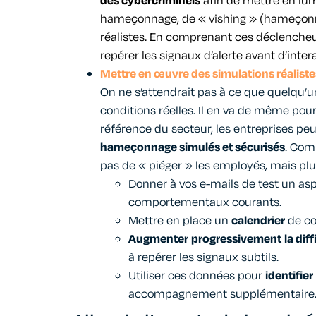
des cybercriminels
afin de mettre en lu
hameçonnage, de « vishing » (hameçonna
réalistes. En comprenant ces déclencheu
repérer les signaux d’alerte avant d’inter
Mettre en œuvre des simulations réaliste
On ne s’attendrait pas à ce que quelqu’u
conditions réelles. Il en va de même pou
référence du secteur, les entreprises p
hameçonnage simulés et sécurisés
.
Comme
pas de « piéger » les employés, mais plut
Donner à vos e-mails de test un as
comportementaux courants.
Mettre en place un
calendrier
de con
Augmenter
progressivement
la dif
à repérer les signaux subtils.
Utiliser ces données pour
identifier
accompagnement supplémentaire