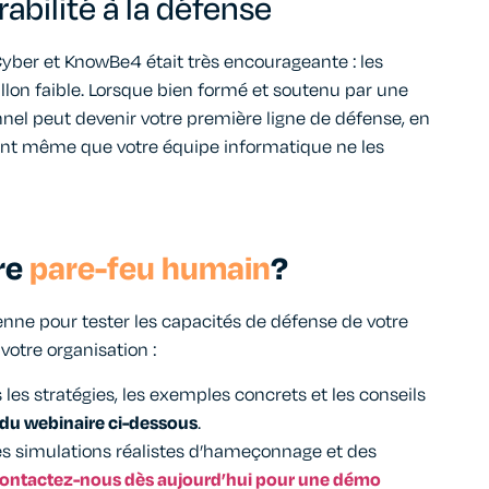
érabilité à la défense
Cyber et KnowBe4 était
très encourageante :
les
lon faible. Lorsque b
ien formé
et soutenu par une
nnel peut devenir votre première ligne de
défense
,
en
ant même que votre équipe informatique ne les
tre
pare-feu humain
?
enne pour tester les capacités de défense de votre
votre organisation :
les stratégies, les exemples concrets et les conseils
 du webinaire ci-dessous
.
es simulations réalistes d’hameçonnage et des
ontactez-nous dès aujourd’hui pour une démo