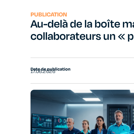
PUBLICATION
Au-delà de la boîte mai
collaborateurs un « 
Date de publication
17.06.2026