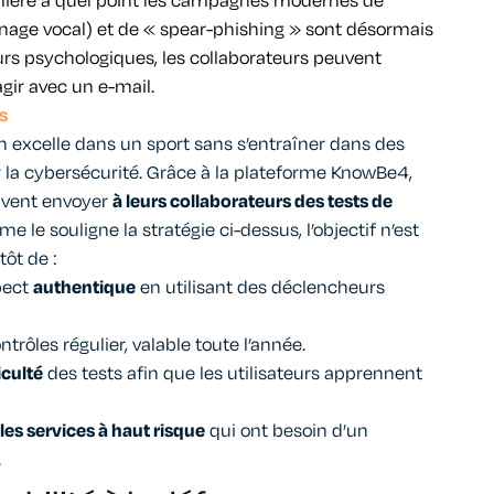
mière à quel point les campagnes modernes de
ge vocal) et de « spear-phishing » sont désormais
rs psychologiques, les collaborateurs peuvent
agir avec un e-mail.
s
n excelle dans un sport sans s’entraîner dans des
r la cybersécurité. Grâce à la plateforme KnowBe4,
euvent envoyer
à leurs collaborateurs des tests de
 le souligne la stratégie ci-dessus, l’objectif n’est
ôt de :
pect
authentique
en utilisant des déclencheurs
trôles régulier, valable toute l’année.
ficulté
des tests afin que les utilisateurs apprennent
les services à haut risque
qui ont besoin d’un
.