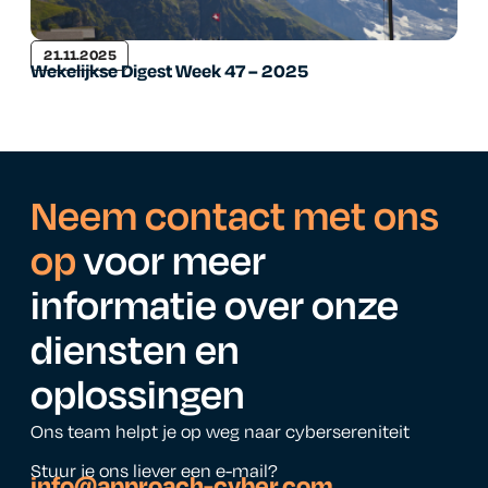
21.11.2025
Wekelijkse Digest Week 47 – 2025
Neem contact met ons
op
voor meer
informatie over onze
diensten en
oplossingen
Ons team helpt je op weg naar cybersereniteit
Stuur je ons liever een e-mail?
info@approach-cyber.com