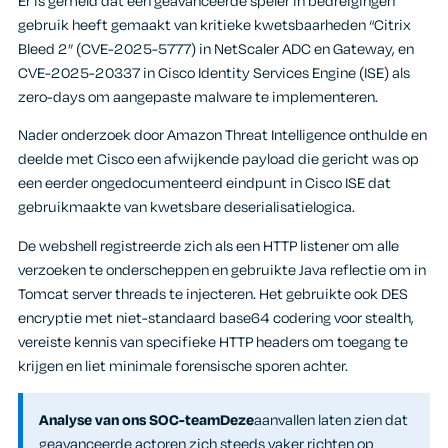
Er is gemeld dat een geavanceerde speler in bedreigingen
gebruik heeft gemaakt van kritieke kwetsbaarheden “Citrix
Bleed 2” (CVE-2025-5777) in NetScaler ADC en Gateway, en
CVE-2025-20337 in Cisco Identity Services Engine (ISE) als
zero-days om aangepaste malware te implementeren.
Nader onderzoek door Amazon Threat Intelligence onthulde en
deelde met Cisco een afwijkende payload die gericht was op
een eerder ongedocumenteerd eindpunt in Cisco ISE dat
gebruikmaakte van kwetsbare deserialisatielogica.
De webshell registreerde zich als een HTTP listener om alle
verzoeken te onderscheppen en gebruikte Java reflectie om in
Tomcat server threads te injecteren. Het gebruikte ook DES
encryptie met niet-standaard base64 codering voor stealth,
vereiste kennis van specifieke HTTP headers om toegang te
krijgen en liet minimale forensische sporen achter.
Analyse van ons SOC-teamDeze
aanvallen laten zien dat
geavanceerde actoren zich steeds vaker richten op