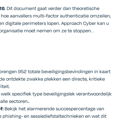
26
.
Dit document gaat verder dan theoretische
 hoe aanvallers multi-factor authenticatie omzeilen,
en digitale perimeters lopen. Approach Cyber kan u
organisatie moet nemen om ze te stoppen.
.
rengen 952 totale beveiligingsbevindingen in kaart
e ontdekte zwakke plekken een directe, kritieke
ïteit
.
welk specifiek type beveiligingslek verantwoordelijk
alle sectoren.
.
f:
Bekijk het alarmerende succespercentage van
 phishing- en sessiediefstaltechnieken
en wat dit