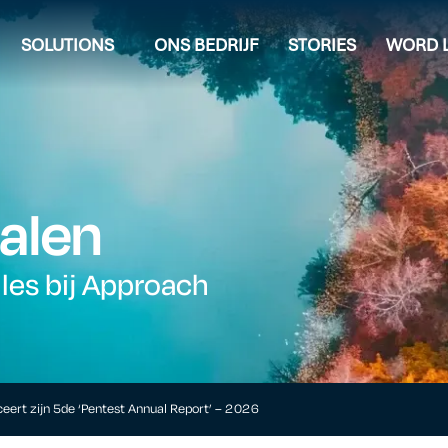
SOLUTIONS
ONS BEDRIJF
STORIES
WORD L
alen
lles bij Approach
eert zijn 5de ‘Pentest Annual Report’ – 2026