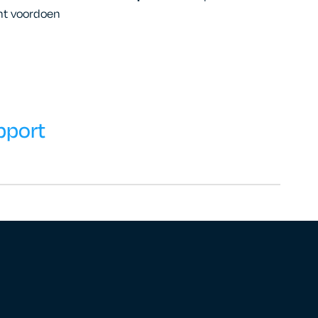
ht voordoen
pport