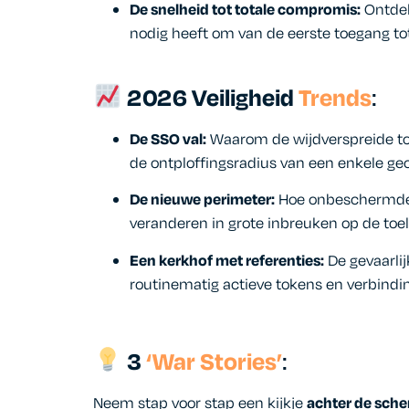
De snelheid tot totale compromis:
Ontdek
nodig heeft om van de eerste toegang to
2026
Veiligheid
Trends
:
De SSO val:
Waarom de wijdverspreide to
de ontploffingsradius van een enkele g
De nieuwe perimeter:
Hoe onbeschermde
veranderen in grote inbreuken op de toe
Een kerkhof met referenties:
De gevaarli
routinematig actieve tokens en verbindi
3
‘War Stories’
:
Neem stap voor stap een kijkje
achter de sche