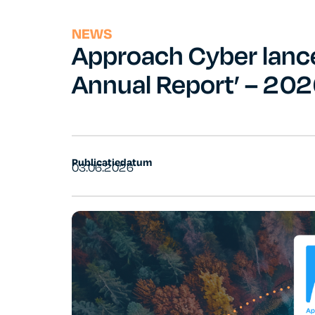
NEWS
Approach Cyber lance
Annual Report’ – 20
Publicatiedatum
03.06.2026