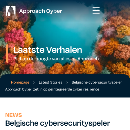
Laatste Verhalen
Blijf op de hoogte van alles bij Approach
Homepage
>
Latest Stories
>
Belgische cybersecurityspeler
Approach Cyber zet in op geïntegreerde cyber resilience
NEWS
Belgische cybersecurityspeler