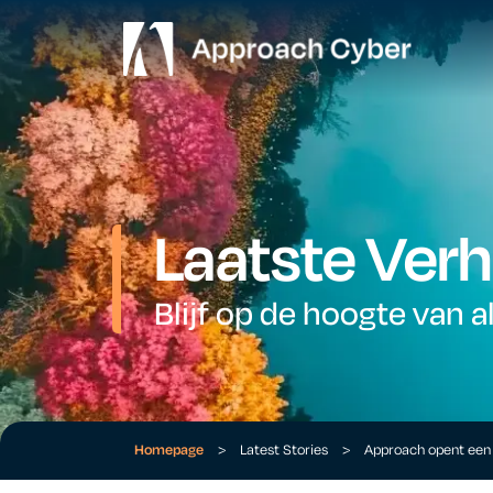
Laatste Verh
Blijf op de hoogte van a
Homepage
>
Latest Stories
>
Approach opent een