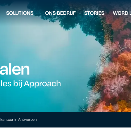
SOLUTIONS
ONS BEDRIJF
STORIES
WORD L
alen
lles bij Approach
 kantoor in Antwerpen