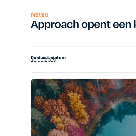
NEWS
Approach opent een 
Publicatiedatum
16.05.2019