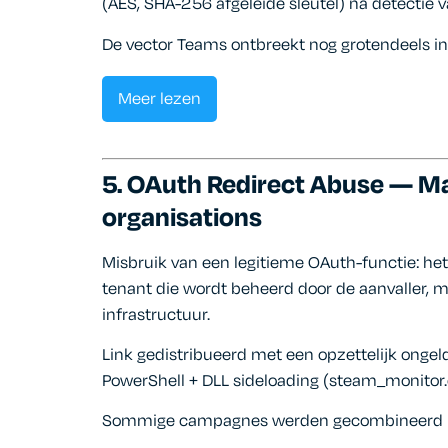
(AES, SHA-256 afgeleide sleutel) na detectie 
De vector Teams ontbreekt nog grotendeels i
Meer lezen
5. OAuth Redirect Abuse — M
organisations
Misbruik van een legitieme OAuth-functie: he
tenant die wordt beheerd door de aanvaller, m
infrastructuur.
Link gedistribueerd met een opzettelijk ongeld
PowerShell + DLL sideloading (steam_monitor
Sommige campagnes werden gecombineerd met 