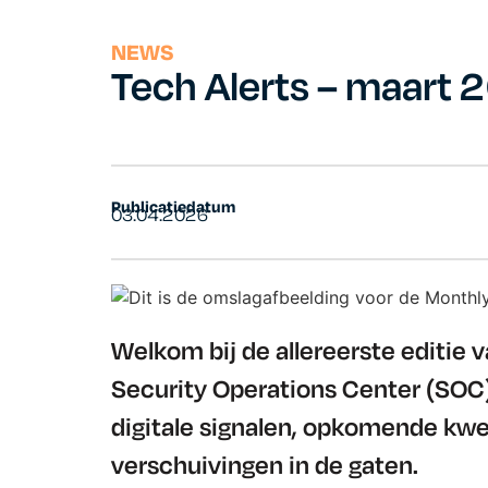
NEWS
Tech Alerts – maart 
Publicatiedatum
03.04.2026
Welkom bij de allereerste editie 
Security Operations Center (SOC
digitale signalen, opkomende kw
verschuivingen in de gaten.