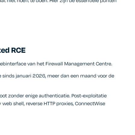
at niet hoeft te doen. Hier zijn de essentiële punten
ted RCE
 webinterface van het Firewall Management Centre.
de sinds januari 2026, meer dan een maand voor de
root zonder enige authenticatie. Post-exploitatie
 web shell, reverse HTTP proxies, ConnectWise