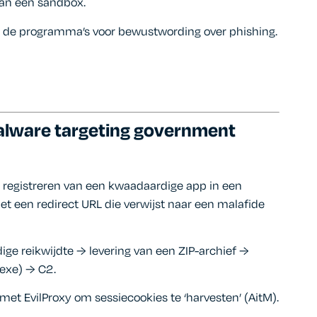
van een sandbox.
n de programma’s voor bewustwording over phishing.
alware targeting government
t registreren van een kwaadaardige app in een
et een redirect URL die verwijst naar een malafide
ige reikwijdte → levering van een ZIP-archief →
.exe) → C2.
EvilProxy om sessiecookies te ‘harvesten’ (AitM).