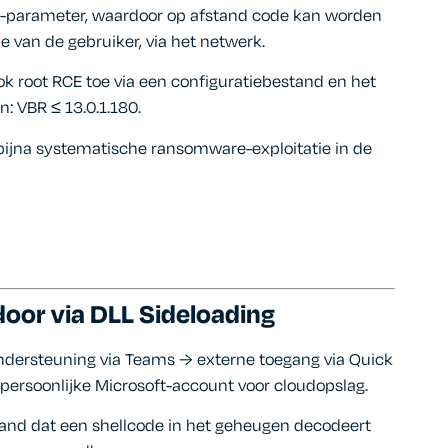
der’-parameter, waardoor op afstand code kan worden
e van de gebruiker, via het netwerk.
ok root RCE toe via een configuratiebestand en het
n: VBR ≤ 13.0.1.180.
 bijna systematische ransomware-exploitatie in de
oor via DLL Sideloading
ndersteuning via Teams → externe toegang via Quick
persoonlijke Microsoft-account voor cloudopslag.
tand dat een shellcode in het geheugen decodeert