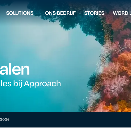
SOLUTIONS
ONS BEDRIJF
STORIES
WORD L
alen
lles bij Approach
t 2026