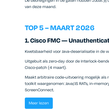
De bedreigingen in de gaten houden zodat jij d
van deze maand.
TOP 5 – MAART 2026
1. Cisco FMC — Unauthentica
Kwetsbaarheid voor Java-deserialisatie in de
Uitgebuit als zero-day door de Interlock-ben
Cisco-patch (4 maart).
Maakt arbitraire code-uitvoering mogelijk als 
toolkit waargenomen: Java/JS RATs, in-memory
ScreenConnect.
Meer lezen