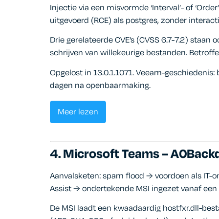
Injectie via een misvormde ‘Interval’- of ‘Or
uitgevoerd (RCE) als postgres, zonder interacti
Drie gerelateerde CVE’s (CVSS 6.7-7.2) staan o
schrijven van willekeurige bestanden. Betroffe
Opgelost in 13.0.1.1071. Veeam-geschiedenis:
dagen na openbaarmaking.
Meer lezen
4. Microsoft Teams – A0Backd
Aanvalsketen: spam flood → voordoen als IT-o
Assist → ondertekende MSI ingezet vanaf een 
De MSI laadt een kwaadaardig hostfxr.dll-bes