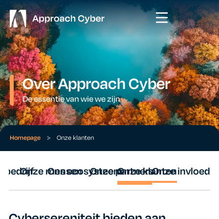
Over Approach Cyber
De essentie van wie we zijn
Homepage
>
Onze klanten
 bedrijf
Onze mensen
Ons ecosysteem
Onze partners
Onze klanten
Onze invloed
Cybersereniteit bieden aan