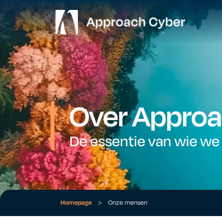
Over Approa
De essentie van wie we 
Homepage
>
Onze mensen