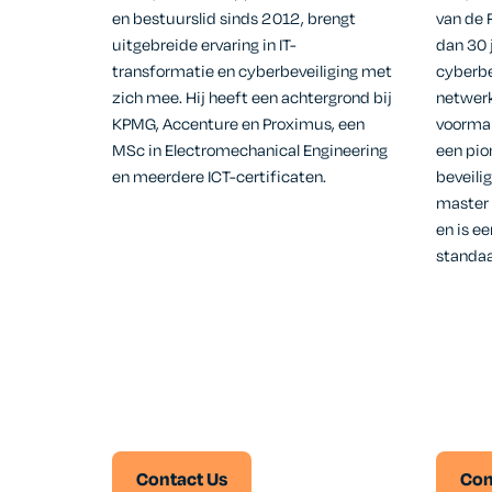
van de 
en bestuurslid sinds 2012, brengt
dan 30 j
uitgebreide ervaring in IT-
cyberbe
transformatie en cyberbeveiliging met
netwerk
zich mee. Hij heeft een achtergrond bij
voormal
KPMG, Accenture en Proximus, een
een pio
MSc in Electromechanical Engineering
beveili
en meerdere ICT-certificaten.
master
en is e
standaa
Contact Us
Con