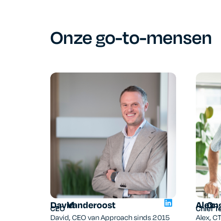
Onze go-to-mensen
Alex
On
David
Vanderoost
Chief T
CEO
Alex, C
David, CEO van Approach sinds 2015