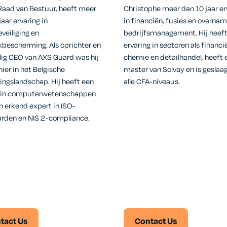
Raad van Bestuur, heeft meer
Christophe meer dan 10 jaar er
aar ervaring in
in financiën, fusies en overna
veiliging en
bedrijfsmanagement. Hij heef
bescherming. Als oprichter en
ervaring in sectoren als financi
ig CEO van AXS Guard was hij
chemie en detailhandel, heeft 
nier in het Belgische
master van Solvay en is geslaa
gingslandschap. Hij heeft een
alle CFA-niveaus.
 in computerwetenschappen
en erkend expert in ISO-
rden en NIS 2-compliance.
tact Us
Contact Us