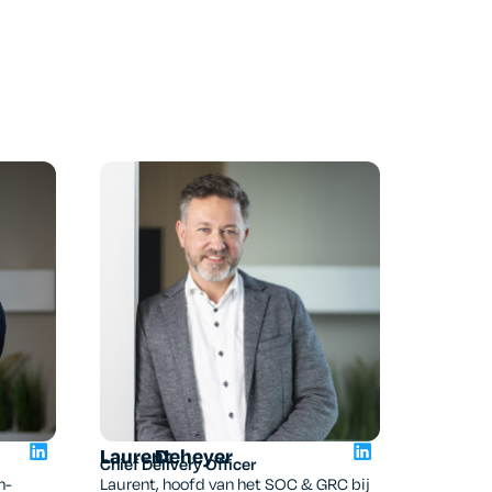
Laurent
Deheyer
Chief Delivery Officer
n-
Laurent, hoofd van het SOC & GRC bij