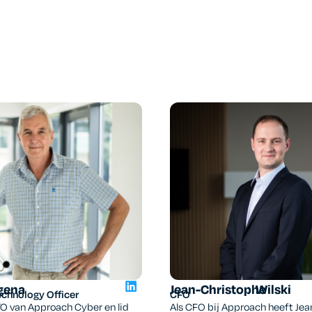
gena
Jean-Christophe
Wilski
echnology Officer
CFO
TO van Approach Cyber en lid
Als CFO bij Approach heeft Jea