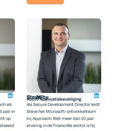
Steve
Mihy
Hoofd Applicatiebeveiliging
ch als
Als Secure Development Director leidt
 jaar in
Steve het Microsoft-ontwikkelteam
cht op
bij Approach. Met meer dan 10 jaar
aliseerd
ervaring in de financiële sector is hij