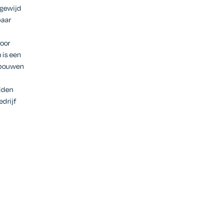
egewijd
baar
voor
 is een
pbouwen
iden
drijf