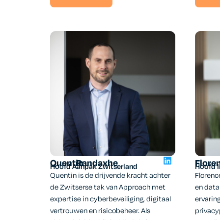
Quentin
Randaxhe
Flore
Hoofd Aanpak Zwitserland
Hoofd I
Quentin is de drijvende kracht achter
Florence
de Zwitserse tak van Approach met
en data
expertise in cyberbeveiliging, digitaal
ervaring
vertrouwen en risicobeheer. Als
privacy