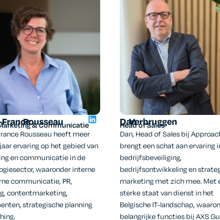
-France
Rousseau
Dan
Verbruggen
Marketing & Communicatie
Head of Sales
France Rousseau heeft meer
Dan, Head of Sales bij Approac
jaar ervaring op het gebied van
brengt een schat aan ervaring i
ng en communicatie in de
bedrijfsbeveiliging,
ogiesector, waaronder interne
bedrijfsontwikkeling en strate
rne communicatie, PR,
marketing met zich mee. Met 
g, contentmarketing,
sterke staat van dienst in het
nten, strategische planning
Belgische IT-landschap, waaro
hing.
belangrijke functies bij AXS G