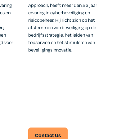
varing
Approach, heeft meer dan 23 jaar
mes en
ervaring in cyberbeveiliging en
t
risicobeheer. Hij richt zich op het
ën,
afstemmen van beveiliging op de
een
bedrijfsstrategie, het leiden van
gd voor
topservice en het stimuleren van
beveiligingsinnovatie.
Contact Us