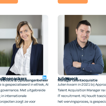
nce
Steenackers
Julien
Haeck
nnovatie & Oplossingenbeheer
Manager talentacquisitie
 is gespecialiseerd in ethiek, AI
Julien kwam in 2021 bij Approa
 governance. Met uitgebreide
Talent Acquisition Manager na 8
 in internationale
IT recruitment. Hij houdt toezi
projecten zorgt ze voor
het wervingsproces, is gespeci