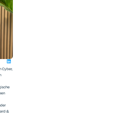
h Cyber,
n
gische
een
nder
uard &