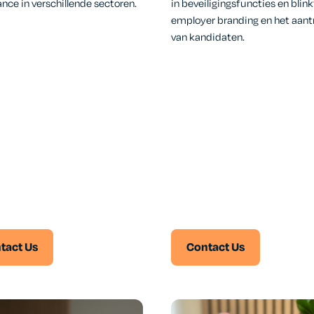
nce in verschillende sectoren.
in beveiligingsfuncties en blinkt
employer branding en het aan
van kandidaten.
tact Us
Contact Us