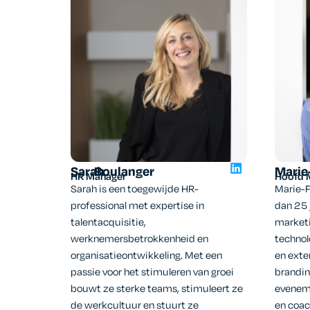
Sarah
Boulanger
Marie
HR Manager
Hoofd 
Sarah is een toegewijde HR-
Marie-
professional met expertise in
dan 25 
talentacquisitie,
marketi
werknemersbetrokkenheid en
technol
organisatieontwikkeling. Met een
en exte
passie voor het stimuleren van groei
brandin
bouwt ze sterke teams, stimuleert ze
eveneme
de werkcultuur en stuurt ze
en coac