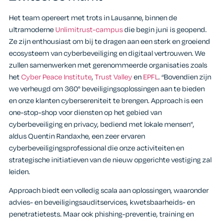
Het team opereert met trots in Lausanne, binnen de
ultramoderne
Unlimitrust-campus
die begin juni is geopend.
Ze zijn enthousiast om bij te dragen aan een sterk en groeiend
ecosysteem van cyberbeveiliging en digitaal vertrouwen. We
zullen samenwerken met gerenommeerde organisaties zoals
het
Cyber Peace Institute
,
Trust Valley
en
EPFL
. “Bovendien zijn
we verheugd om 360° beveiligingsoplossingen aan te bieden
en onze klanten cybersereniteit te brengen. Approach is een
one-stop-shop voor diensten op het gebied van
cyberbeveiliging en privacy, bediend met lokale mensen”,
aldus Quentin Randaxhe, een zeer ervaren
cyberbeveiligingsprofessional die onze activiteiten en
strategische initiatieven van de nieuw opgerichte vestiging zal
leiden.
Approach biedt een volledig scala aan oplossingen, waaronder
advies- en beveiligingsauditservices, kwetsbaarheids- en
penetratietests. Maar ook phishing-preventie, training en